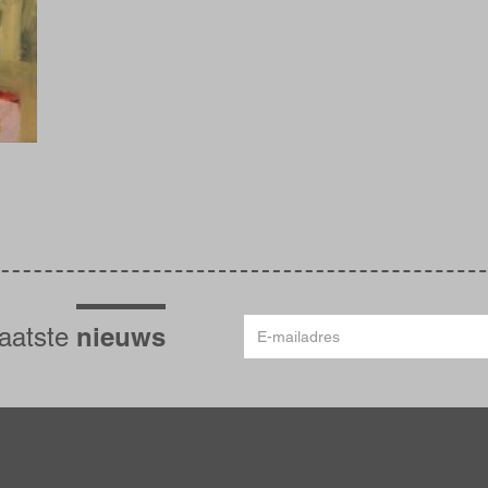
E-
nieuws
laatste
mailadres