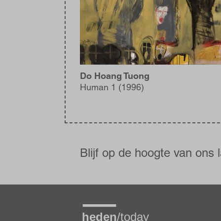
Do Hoang Tuong
Human 1 (1996)
Blijf
op
de
Blijf op de hoogte van ons 
hoogte