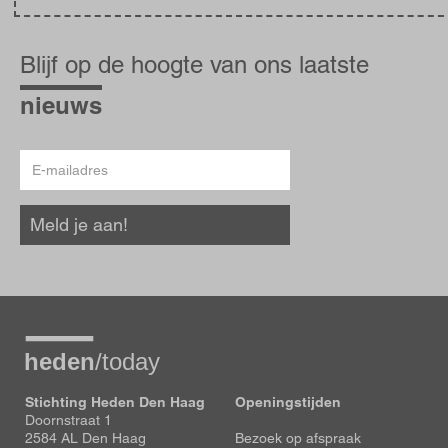
Blijf
op
Blijf op de hoogte van ons laatste
de
hoogte
nieuws
E-
mailadres
Meld je aan!
Stichting Heden Den Haag
Openingstijden
Doornstraat 1
2584 AL Den Haag
Bezoek op afspraak