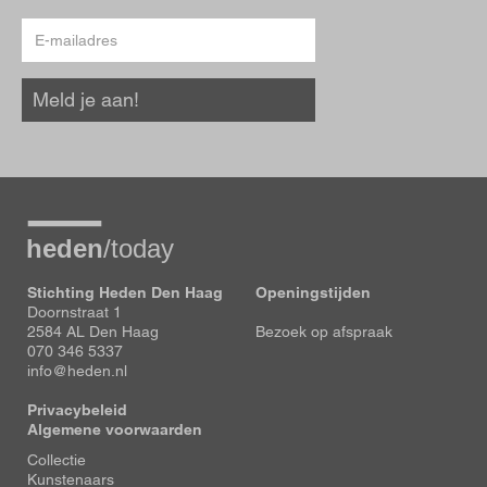
E-
mailadres
Meld je aan!
Stichting Heden Den Haag
Openingstijden
Doornstraat 1
2584 AL Den Haag
Bezoek op afspraak
070 346 5337
info@heden.nl
Privacybeleid
Algemene voorwaarden
Voet
Collectie
Kunstenaars