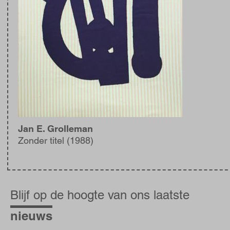
Jan E. Grolleman
Zonder titel (1988)
Blijf
op
Blijf op de hoogte van ons laatste
de
hoogte
nieuws