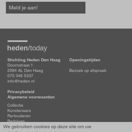
Meld je aan!
Stichting Heden Den Haag
Openingstijden
Doornstraat 1
2584 AL Den Haag
Bezoek op afspraak
070 346 5337
info@heden.nl
Privacybeleid
Algemene voorwaarden
Voet
Collectie
Kunstenaars
Particulieren
Bedrijven
We gebruiken cookies op deze site om uw
Tentoonstellingen
Actueel