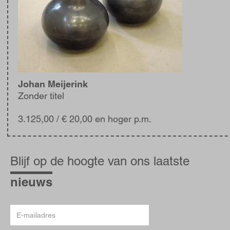
Johan Meijerink
Zonder titel
3.125,00
/ € 20,00 en hoger p.m.
Blijf
op
Blijf op de hoogte van ons laatste
de
hoogte
nieuws
E-
mailadres