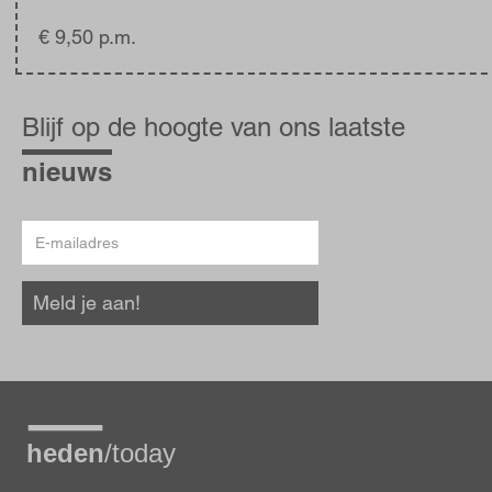
€ 9,50 p.m.
Blijf
op
Blijf op de hoogte van ons laatste
de
hoogte
nieuws
E-
mailadres
Meld je aan!