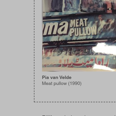
Pia van Velde
Meat pullow (1990)
Blijf
op