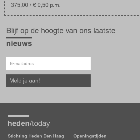
375,00
/ € 9,50 p.m.
Blijf
op
Blijf op de hoogte van ons laatste
de
hoogte
nieuws
E-
mailadres
Meld je aan!
Stichting Heden Den Haag
Openingstijden