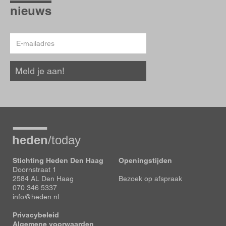
hoogte
nieuws
E-
mailadres
Meld je aan!
Stichting Heden Den Haag
Openingstijden
Doornstraat 1
2584 AL Den Haag
Bezoek op afspraak
070 346 5337
info@heden.nl
Privacybeleid
Algemene voorwaarden