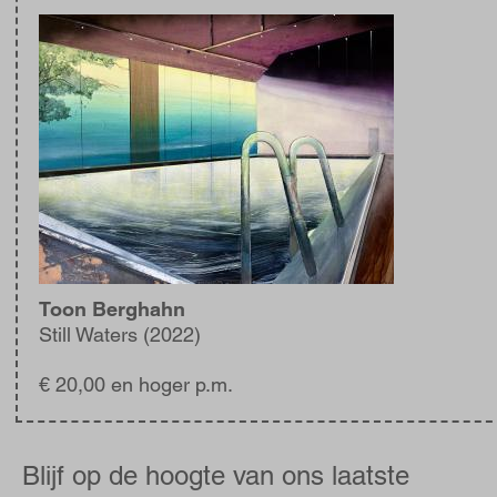
Afbeelding
Toon Berghahn
Still Waters (2022)
€ 20,00 en hoger p.m.
Blijf
op
Blijf op de hoogte van ons laatste
de