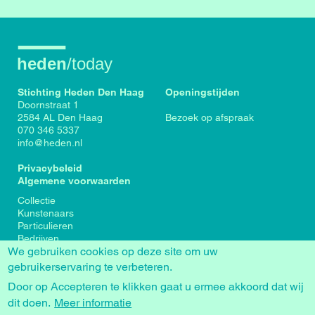
Stichting Heden Den Haag
Openingstijden
Doornstraat 1
2584 AL Den Haag
Bezoek op afspraak
070 346 5337
info@heden.nl
Privacybeleid
Algemene voorwaarden
Voet
Collectie
Kunstenaars
Particulieren
Bedrijven
We gebruiken cookies op deze site om uw
Tentoonstellingen
Actueel
gebruikerservaring te verbeteren.
Over Heden
Door op Accepteren te klikken gaat u ermee akkoord dat wij
About us
dit doen.
Contact
Meer informatie