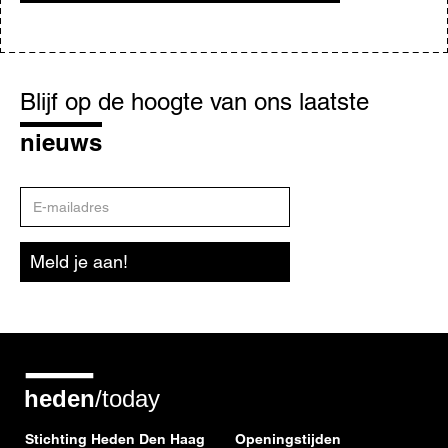
Blijf
op
Blijf op de hoogte van ons laatste
de
hoogte
nieuws
E-
mailadres
Meld je aan!
Stichting Heden Den Haag
Openingstijden