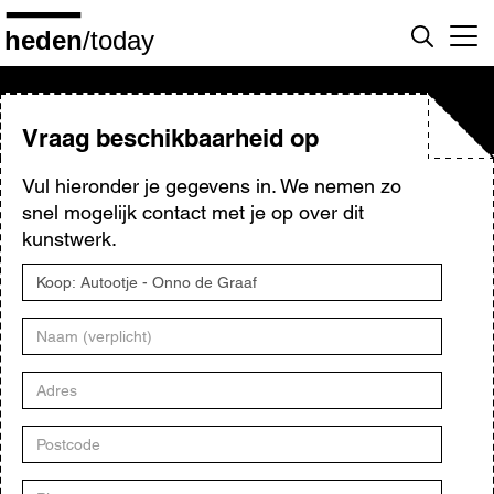
Overslaan
en
naar
de
inhoud
gaan
Vraag beschikbaarheid op
Vul hieronder je gegevens in. We nemen zo
snel mogelijk contact met je op over dit
kunstwerk.
Titel
kunstwerk
Naam
Adres
Postcode
Plaats