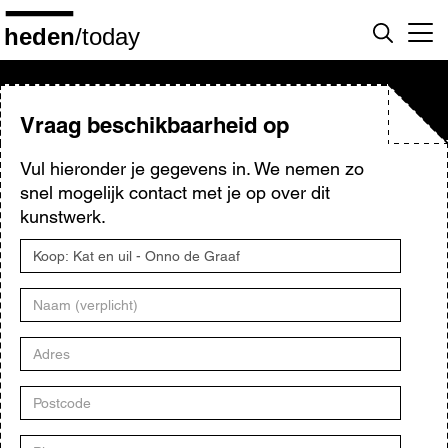
Overslaan
en
naar
de
inhoud
gaan
Vraag beschikbaarheid op
Vul hieronder je gegevens in. We nemen zo
snel mogelijk contact met je op over dit
kunstwerk.
Titel
kunstwerk
Naam
Adres
Postcode
Plaats