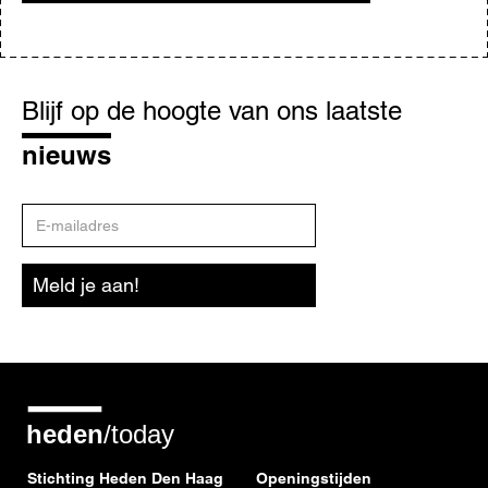
Blijf
op
Blijf op de hoogte van ons laatste
de
hoogte
nieuws
E-
mailadres
Meld je aan!
Stichting Heden Den Haag
Openingstijden