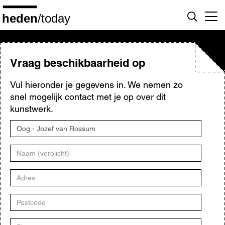
Overslaan
en
naar
de
inhoud
gaan
Vraag beschikbaarheid op
Vul hieronder je gegevens in. We nemen zo
snel mogelijk contact met je op over dit
kunstwerk.
Titel
kunstwerk
Naam
Adres
Postcode
Plaats