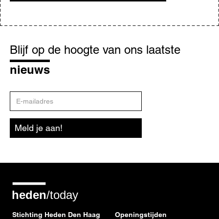
Blijf
op
Blijf op de hoogte van ons laatste
de
hoogte
nieuws
E-
mailadres
Meld je aan!
Stichting Heden Den Haag
Openingstijden