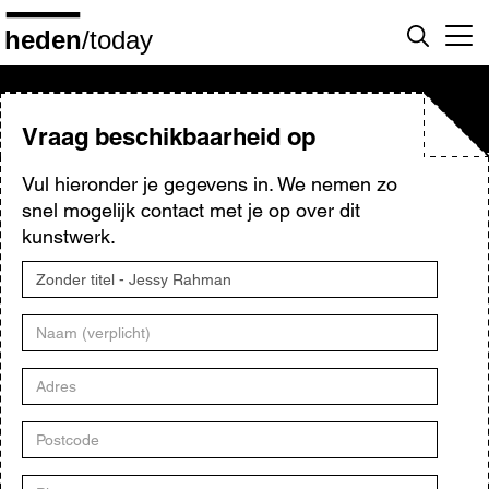
Overslaan
en
naar
de
inhoud
gaan
Vraag beschikbaarheid op
Vul hieronder je gegevens in. We nemen zo
snel mogelijk contact met je op over dit
kunstwerk.
Titel
kunstwerk
Naam
Adres
Postcode
Plaats