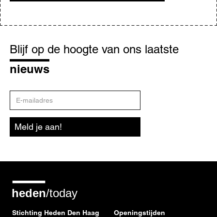
Blijf
op
Blijf op de hoogte van ons laatste
de
hoogte
nieuws
E-
mailadres
Meld je aan!
Stichting Heden Den Haag
Openingstijden