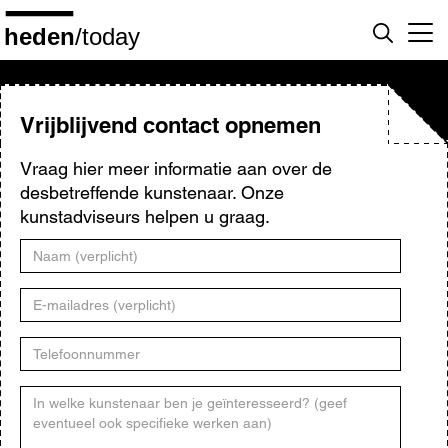
Overslaan
en
naar
de
inhoud
gaan
Vrijblijvend contact opnemen
Vraag hier meer informatie aan over de
desbetreffende kunstenaar. Onze
kunstadviseurs helpen u graag.
Naam
E-
mailadres
Telefoonnummer
Kunstenaar