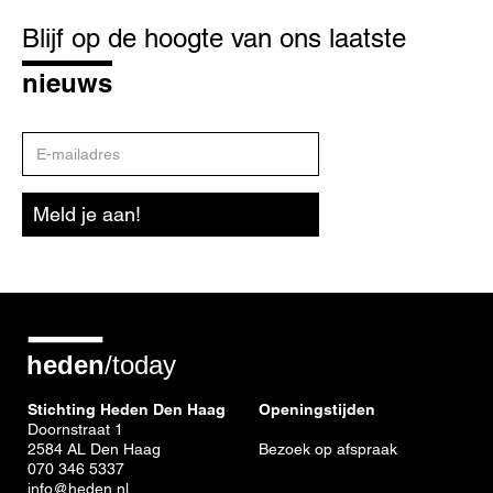
Blijf
op
Blijf op de hoogte van ons laatste
de
hoogte
nieuws
E-
mailadres
Meld je aan!
Stichting Heden Den Haag
Openingstijden
Doornstraat 1
2584 AL Den Haag
Bezoek op afspraak
070 346 5337
info@heden.nl