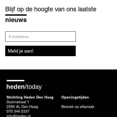
Blijf
op
Blijf op de hoogte van ons laatste
de
hoogte
nieuws
E-
mailadres
Meld je aan!
Stichting Heden Den Haag
Openingstijden
Doornstraat 1
2584 AL Den Haag
Bezoek op afspraak
070 346 5337
info@heden.nl