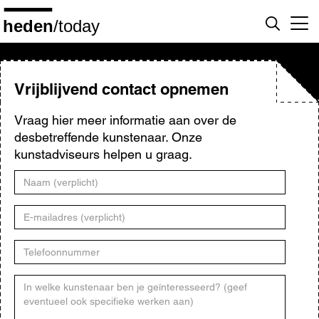
Overslaan
en
naar
de
inhoud
gaan
Vrijblijvend contact opnemen
Vraag hier meer informatie aan over de
desbetreffende kunstenaar. Onze
kunstadviseurs helpen u graag.
Naam
E-
mailadres
Telefoonnummer
Kunstenaar