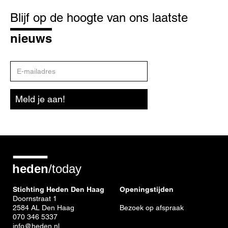
Blijf
op
Blijf op de hoogte van ons laatste
de
hoogte
nieuws
E-
mailadres
Meld je aan!
Stichting Heden Den Haag
Openingstijden
Doornstraat 1
2584 AL Den Haag
Bezoek op afspraak
070 346 5337
info@heden.nl