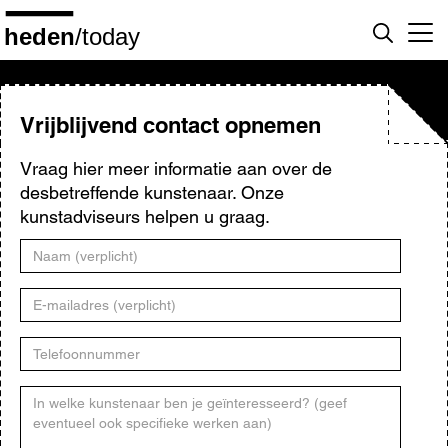
Overslaan
en
naar
de
inhoud
gaan
Vrijblijvend contact opnemen
Vraag hier meer informatie aan over de
desbetreffende kunstenaar. Onze
kunstadviseurs helpen u graag.
Naam
E-
mailadres
Telefoonnummer
Kunstenaar