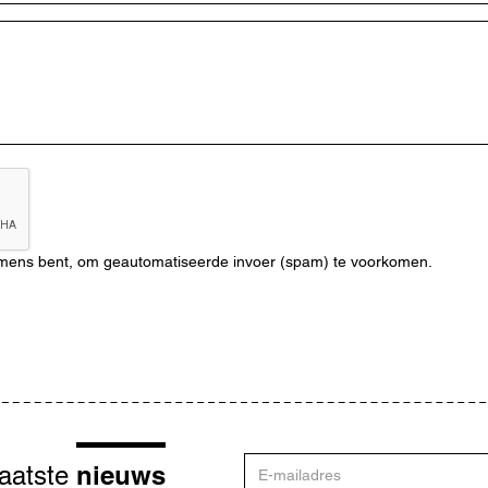
n mens bent, om geautomatiseerde invoer (spam) te voorkomen.
E-
nieuws
laatste
mailadres