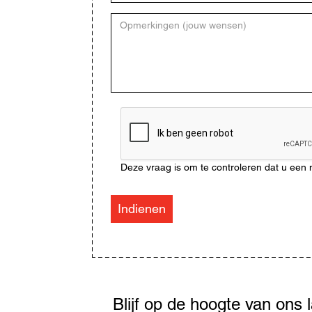
Opmerkingen
(jouw
wensen)
CAPTCHA
Deze vraag is om te controleren dat u ee
Indienen
Blijf
op
de
Blijf op de hoogte van ons 