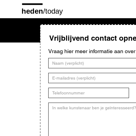
Overslaan
en
naar
de
inhoud
gaan
Vrijblijvend contact op
Vraag hier meer informatie aan ove
Naam
E-
mailadres
Telefoonnummer
Kunstenaar