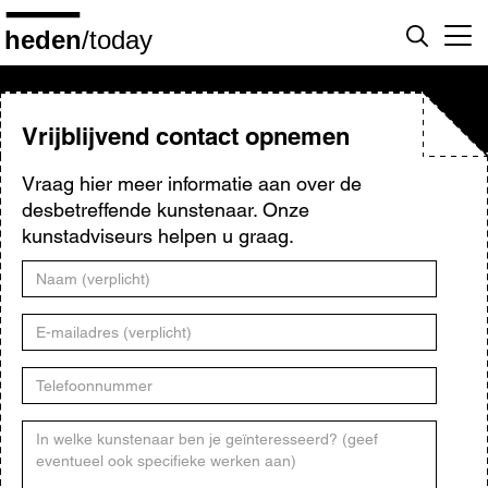
Overslaan
en
naar
de
inhoud
gaan
Vrijblijvend contact opnemen
Vraag hier meer informatie aan over de
desbetreffende kunstenaar. Onze
kunstadviseurs helpen u graag.
Naam
E-
mailadres
Telefoonnummer
Kunstenaar