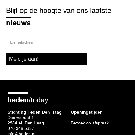
Blijf
op
Blijf op de hoogte van ons laatste
de
hoogte
nieuws
E-
mailadres
Meld je aan!
Stichting Heden Den Haag
Openingstijden
Doornstraat 1
2584 AL Den Haag
Bezoek op afspraak
070 346 5337
info@heden.nl