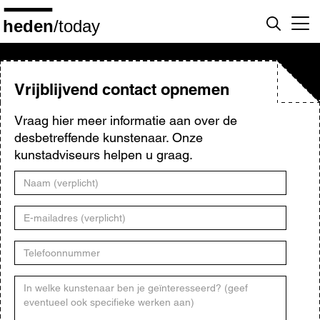
Overslaan
en
naar
de
inhoud
gaan
Vrijblijvend contact opnemen
Vraag hier meer informatie aan over de
desbetreffende kunstenaar. Onze
kunstadviseurs helpen u graag.
Naam
E-
mailadres
Telefoonnummer
Kunstenaar