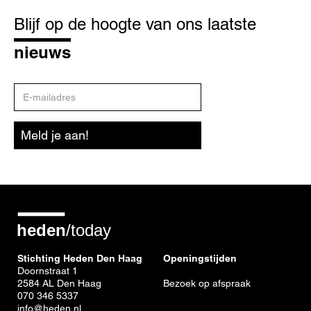
Blijf
op
Blijf op de hoogte van ons laatste
de
hoogte
nieuws
E-
mailadres
Meld je aan!
Stichting Heden Den Haag
Openingstijden
Doornstraat 1
2584 AL Den Haag
Bezoek op afspraak
070 346 5337
info@heden.nl