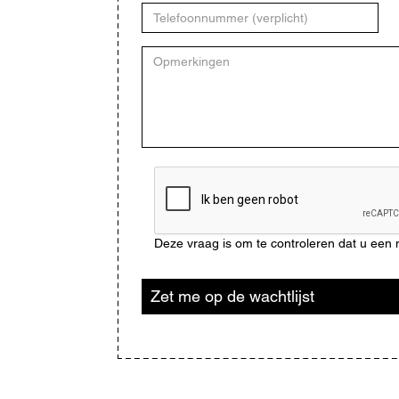
Telefoonnummer
Opmerkingen
CAPTCHA
Deze vraag is om te controleren dat u ee
Zet me op de wachtlijst
Blijf
op