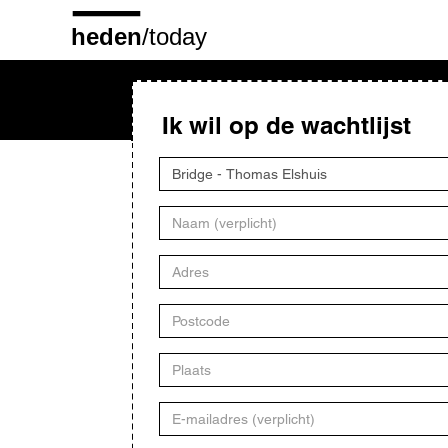
Overslaan
en
naar
de
inhoud
gaan
Ik wil op de wachtlijst
Titel
kunstwerk
Naam
Adres
Postcode
Plaats
E-
mailadres