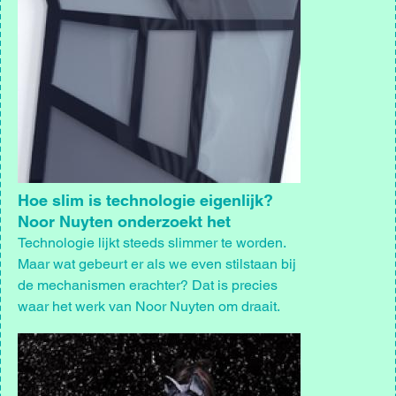
Hoe slim is technologie eigenlijk?
Noor Nuyten onderzoekt het
Technologie lijkt steeds slimmer te worden.
Maar wat gebeurt er als we even stilstaan bij
de mechanismen erachter? Dat is precies
waar het werk van Noor Nuyten om draait.
Afbeelding