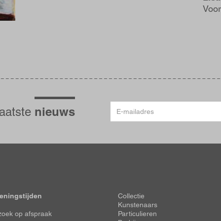
Voor
E-
nieuws
laatste
mailadres
Voet
eningstijden
Collectie
Kunstenaars
oek op afspraak
Particulieren