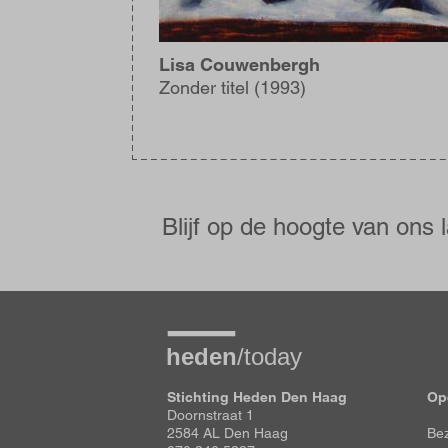
Lisa Couwenbergh
Zonder titel (1993)
Blijf
op
de
Blijf op de hoogte van ons 
hoogte
Stichting Heden Den Haag
Op
Doornstraat 1
2584 AL Den Haag
Bez