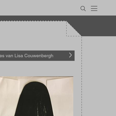
MENU
les van Lisa Couwenbergh
elding