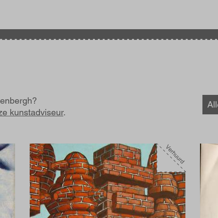
h
wenbergh?
Al
ze kunstadviseur
.
Afbeelding
Afbe