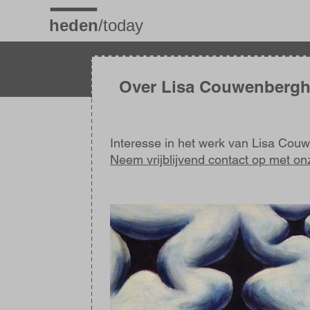
Overslaan
en
naar
de
inhoud
gaan
Over Lisa Couwenberg
Interesse in het werk van Lisa Cou
Neem vrijblijvend contact op met on
Afbeelding