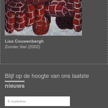
Lisa Couwenbergh
Zonder titel (2002)
Blijf
op
Blijf op de hoogte van ons laatste
de
hoogte
nieuws
E-
mailadres