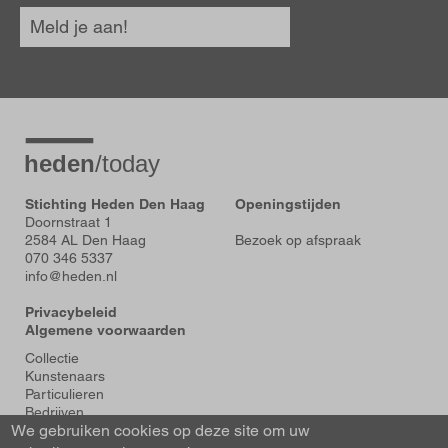
Meld je aan!
Stichting Heden Den Haag
Openingstijden
Doornstraat 1
2584 AL Den Haag
Bezoek op afspraak
070 346 5337
info@heden.nl
Privacybeleid
Algemene voorwaarden
Voet
Collectie
Kunstenaars
Particulieren
Bedrijven
We gebruiken cookies op deze site om uw
Tentoonstellingen