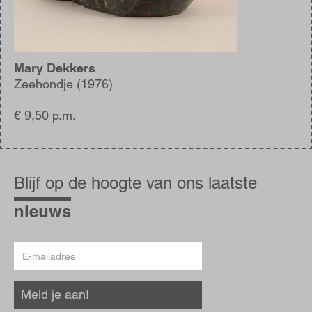
Mary Dekkers
Zeehondje (1976)
€ 9,50 p.m.
Blijf
op
Blijf op de hoogte van ons laatste
de
hoogte
nieuws
E-
mailadres
Meld je aan!