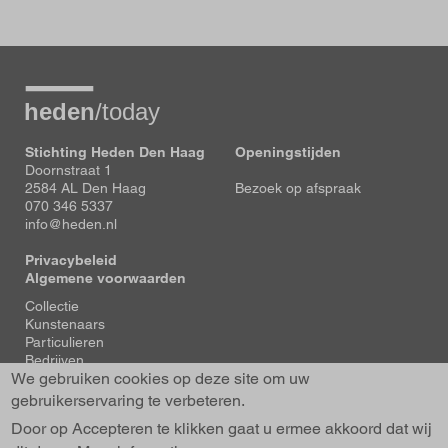
Stichting Heden Den Haag
Openingstijden
Doornstraat 1
2584 AL Den Haag
Bezoek op afspraak
070 346 5337
info@heden.nl
Privacybeleid
Algemene voorwaarden
Voet
Collectie
Kunstenaars
Particulieren
Bedrijven
We gebruiken cookies op deze site om uw
Tentoonstellingen
Actueel
gebruikerservaring te verbeteren.
Over Heden
Door op Accepteren te klikken gaat u ermee akkoord dat wij
About us