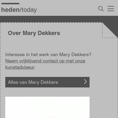
Overslaan
en
naar
de
inhoud
gaan
Over Mary Dekkers
Interesse in het werk van Mary Dekkers?
Neem vrijblijvend contact op met onze
kunstadviseur
.
Alles van Mary Dekkers
Afbeelding