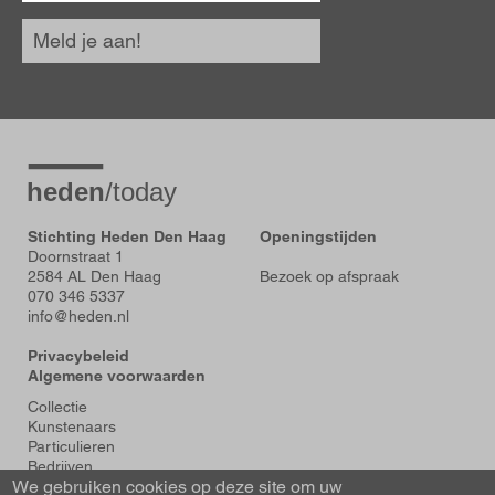
Meld je aan!
Stichting Heden Den Haag
Openingstijden
Doornstraat 1
2584 AL Den Haag
Bezoek op afspraak
070 346 5337
info@heden.nl
Privacybeleid
Algemene voorwaarden
Voet
Collectie
Kunstenaars
Particulieren
Bedrijven
We gebruiken cookies op deze site om uw
Tentoonstellingen