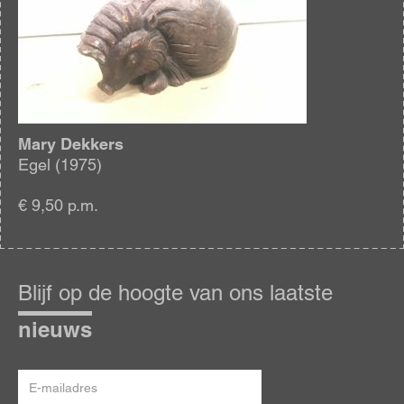
Mary Dekkers
Egel (1975)
€ 9,50 p.m.
Blijf
op
Blijf op de hoogte van ons laatste
de
hoogte
nieuws
E-
mailadres