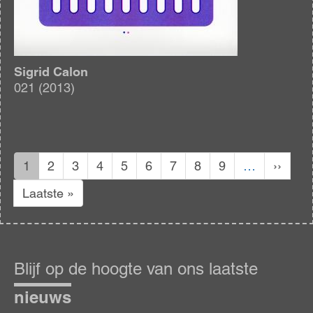
Sigrid Calon
021 (2013)
Paginering
Huidige
Pagina
Pagina
Pagina
Pagina
Pagina
Pagina
Pagina
Pagina
Volgen
1
2
3
4
5
6
7
8
9
…
››
pagina
pagina
Laatste
Laatste »
pagina
Blijf
op
Blijf op de hoogte van ons laatste
de
hoogte
nieuws