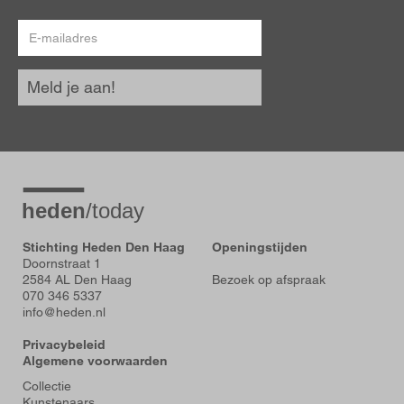
E-
mailadres
Meld je aan!
Stichting Heden Den Haag
Openingstijden
Doornstraat 1
2584 AL Den Haag
Bezoek op afspraak
070 346 5337
info@heden.nl
Privacybeleid
Algemene voorwaarden
Voet
Collectie
Kunstenaars