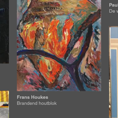
Pau
De w
Afb
Frans Houkes
Brandend houtblok