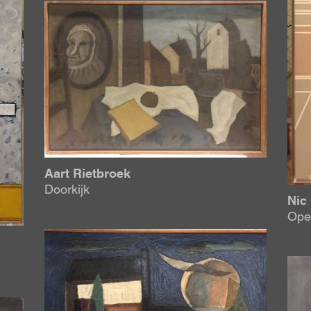
Afbeelding
Aart Rietbroek
Doorkijk
Nic
Ope
Afbeelding
Afb