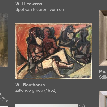
Will Leewens
Spel van kleuren, vormen
Afb
Afbeelding
Pau
Stil
Wil Bouthoorn
Zittende groep (1952)
Afb
Afbeelding