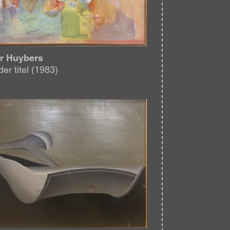
r Huybers
er titel (1983)
eelding