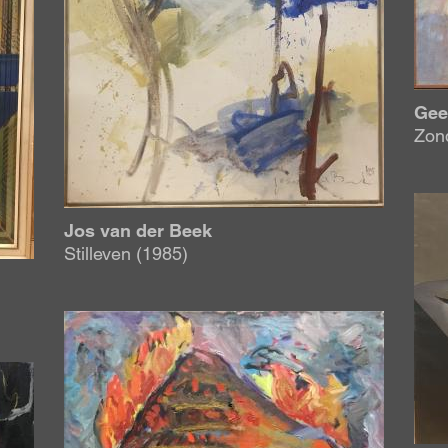
Gee
Zond
Afb
Jos van der Beek
Stilleven (1985)
Afbeelding