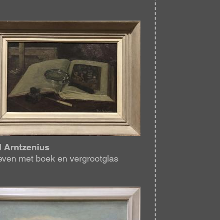
eelding
l Arntzenius
leven met boek en vergrootglas
eelding