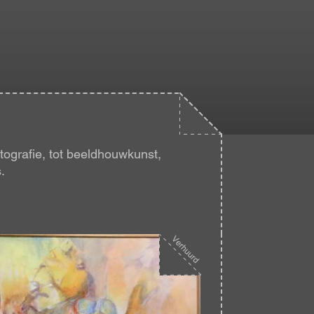
ografie, tot beeldhouwkunst,
.
eelding