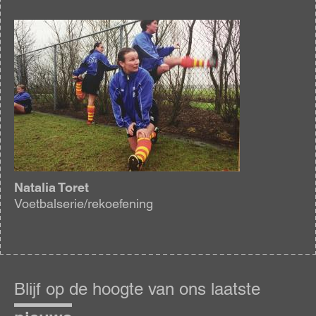
Afbeelding
Natalia Toret
Voetbalserie/rekoefening
Blijf
op
Blijf op de hoogte van ons laatste
de
hoogte