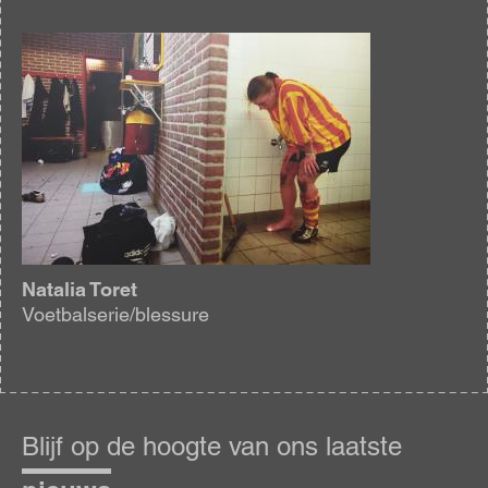
Afbeelding
Natalia Toret
Voetbalserie/blessure
Blijf
op
Blijf op de hoogte van ons laatste
de
hoogte