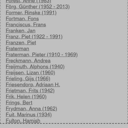
Forest, Anne (1983)
Förg, Günther (1952 - 2013)
Former, Rinske (1991)
Fortman, Fons
Franciscus, Frans
Franken, Jan
Franz, Piet (1922 - 1991)
Franzen, Piet
Fraterman
Fraterman, Pieter (1910 - 1969)
Freckmann, Andrea
Freijmuth, Alphons (1940)
Freijsen, Lizan (1960)
Frieling, Gijs (1966)
Friesendorp, Adriaan H.
Frietman, Frits (1942)
Frik, Helen (1960)
Frings, Bert
Frydman, Anna (1962)
Fuit, Marinus (1934)
Fulton, Hamish