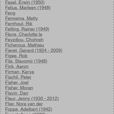
Fasel, Erwin (1950)
Felius, Marleen (1948)
Feng
Fennema, Metty
Fernhout, Rik
Fetting, Rainer (1949)
Fèvre, Charlotte le
Feyzdjou, Chohreh
Ficheroux, Mathieu
Fieret, Gerard (1924 - 2009)
Figee, Rob
Fila, Slavomir (1948)
Fink, Aaron
Firman, Karya
Fischli, Peter
Fisher, Joel
Fisher, Moran
Flavin, Dan
Fleur, Jenny (1930 - 2012)
Flier, Nora van der
Foppe, Adelbert (1942)