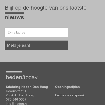
Blijf
op
Blijf op de hoogte van ons laatste
de
hoogte
nieuws
E-
mailadres
Meld je aan!
Stichting Heden Den Haag
Openingstijden
Doornstraat 1
2584 AL Den Haag
Bezoek op afspraak
070 346 5337
info@heden.nl