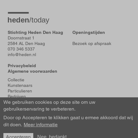
Stichting Heden Den Haag
Openingstijden
Doornstraat 1
2584 AL Den Haag
Bezoek op afspraak
070 346 5337
info@heden.nl
Privacybeleid
Algemene voorwaarden
Voet
Collectie
Kunstenaars
Particulieren
Bedrijven
We gebruiken cookies op deze site om uw
Tentoonstellingen
Actueel
gebruikerservaring te verbeteren.
Over Heden
Door op Accepteren te klikken gaat u ermee akkoord dat wij
About us
dit doen.
Contact
Meer informatie
Accepteren
Nee, bedankt